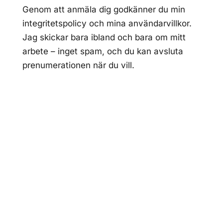
Genom att anmäla dig godkänner du min
integritetspolicy
och mina
användarvillkor
.
Jag skickar bara ibland och bara om mitt
arbete – inget spam, och du kan avsluta
prenumerationen när du vill.
Swedish illustrator and graphic designer
collaborating with publishers, brands and
creative teams around the world.